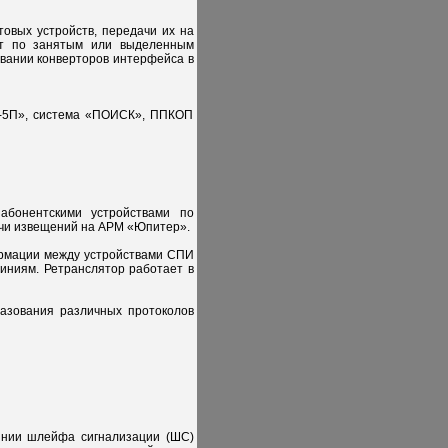
овых устройств, передачи их на
ет по занятым или выделенным
овании конверторов интерфейса в
-5П», система «ПОИСК», ППКОП
абонентскими устройствами по
ачи извещений на АРМ «Юпитер».
ормации между устройствами СПИ
ниям. Ретранслятор работает в
азования различных протоколов
янии шлейфа сигнализации (ШС)