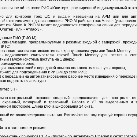
о оконечное объектовое РИО «Юпитер» - расширенный индивидуальный ответ
ено для контроля трех ШС и выдачи извещений на АРМ или для авт
ый ответчик имеет два исполнения: РИО-М работает как Master, (установл
ет как Slave. К РИО-М может подключаться телефонная линия для передач
Юпитер» или «Атлас-3».
данные РИО (РИО-М):
 сигнализации, программируемые в режимы: входной с задержкой, проходн
(КТС);
рованная тактика взятия/снятия на охрану с клавиатуры или Touch Memory;
ть подключения считывателя ключей Touch Memory для взятия и сн
тным замком (система доступа на 1 дверь);
граммируемое реле;
ция пользователей с передачей номера пользователя на пульт охраны;
RS-485 для подсоединения к РИО-М до семи РИО;
 В с передачей на автоматизированное рабочее место извещения о переходе 
ская подсветка клавиатуры.
итер 5П».
емно-контрольный охранно-пожарный предназначен для контроля п
и охранный, пожарный и тревожный. Работа с УТ по выделенным и 
нном протоколе. Длина ключа шифрования 24 бита.
нный источник резервного питания. Взятие/снятие под охрану/с охраны осущ
).
ота в автономном режиме.
а объектовых приборов СПИ «Юпитер» по интерфейсу Ethernet и сетях сотово