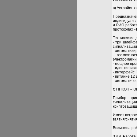
в) Устройств
Предназнач
индивидуальн
и РИО работа
протоколах «
Технические 
- три шлейфа
сигнализации 
- автоматизи
- возможнос
электромагни
- мощное про
- идентифика
- интерфейс 
- питание 12
- автоматиче
г) ППКОП «Юп
Прибор при
сигнализаци
криптозащище
Имеет встрое
взятия/снятия
Возможна раб
3.4.4. Работ