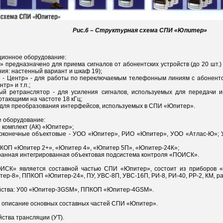
Рис.6 – Структурная схема СПИ «Юпитер»
ционное оборудование:
» предназначено для приема сигналов от абонентских устройств (до 20 шт.)
ния: настенный вариант и шкаф 19);
 - Центр» - для работы по переключаемым телефонным линиям с абонентс
тр» и т.п.;
ный ретранслятор - для усиления сигналов, используемых для передачи 
отающими на частоте 18 кГц;
 для преобразования интерфейсов, используемых в СПИ «Юпитер».
е оборудование:
й комплект (АК) «Юпитер»;
а оконечные объектовые - УОО «Юпитер», РИО «Юпитер», УОО «Атлас-Ю»; 
КОП «Юпитер 2+», «Юпитер 4», «Юпитер 5П», «Юпитер-24К»;
ранная интегрированная объектовая подсистема контроля «ПОИСК».
ИСК» является составной частью СПИ «Юпитер», состоит из приборов 
р-8», ППКОП «Юпитер-24», ПУ, УВС-8П, УВС-16П, РИ-8, РИ-40, РР-2, КМ, р
ойства: У00 «Юпитер-3GSM», ППКОП «Юпитер-4GSM».
ое описание основных составных частей СПИ «Юпитер».
ойства трансляции (УТ).