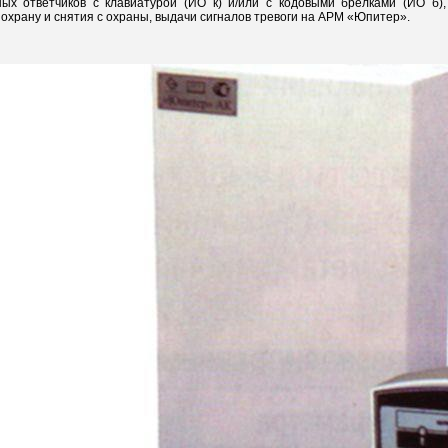
ых ответчиков с клавиатурой (ИО к) и/или с кодовыми брелками (ИО б)
 охрану и снятия с охраны, выдачи сигналов тревоги на АРМ «Юпитер».