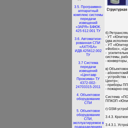
3.5. Программно-
аппаратный
комплекс системы
передачи
извещений
«ЗАРЯ» БФЮК.
425 612.001 ТУ
б) Ретрансля
- УТ «Юпитер
3.6. Автоматизи-
(два исполне
рованная СПИ
- УТ «Юпитер
«АХТУБА»
«Фобос», «Цен
ИДВ.425612.002
- усилитель
ТУ
системы, раб
- конверторы
3.7 Система
передачи
в) Объектово
извещений
- абонентски
«Центавр
- устройств
Проксима» ТУ
Центр»;
4372-002-
- приборы ПП
24703315-2011
- пожарно-ох
4. Объектовое
Система «ПО
оборудование
ППКОП «Юпите
СПИ
г) GSM-устр
5. Объектовое
оборудование
3.4.3. Кратк
СПИ,
эксплуатируемое в
3.4.3.1. Устр
подразделениях