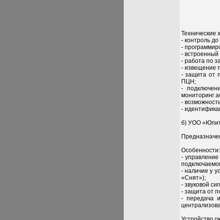
Технические 
- контроль до
- программир
- встроенный
- работа по 
- извещение 
- защита от
ПЦН;
- подключен
мониторинг а
- возможност
- идентифика
б) УОО «Юпит
Предназначен
Особенности:
- управление
подключаемог
- наличие у 
«Снят»);
- звуковой с
- защита от 
- передача 
централизова
Устройство о