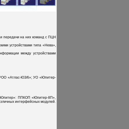
 и передачи на них команд с ПЦН
кими устройствами типа «Нева»,
информации между устройствами
УОО «Атлас-ЮЗ/6»; УО «Юпитер-
«Юпитер»: ППКОП «Юпитер-8П»,
азличных интерфейсных модулей.