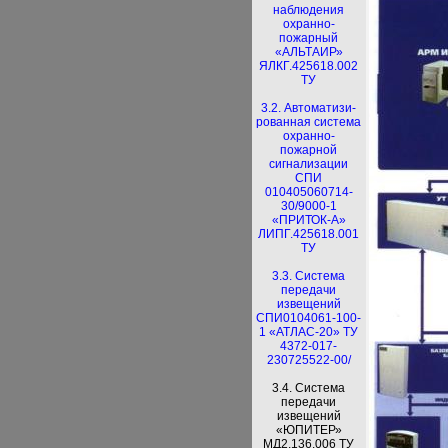
наблюдения
охранно-
пожарный
«АЛЬТАИР»
ЯЛКГ.425618.002
ТУ
3.2. Автоматизи-
рованная система
охранно-
пожарной
сигнализации
СПИ
010405060714-
30/9000-1
«ПРИТОК-А»
ЛИПГ.425618.001
ТУ
3.3. Система
передачи
извещений
СПИ0104061-100-
1 «АТЛАС-20» ТУ
4372-017-
230725522-00/
3.4. Система
передачи
извещений
«ЮПИТЕР»
МД2.136.006 ТУ