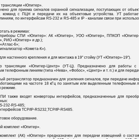
о трансляции «Юпитер».
чено для приема сигналов охранной сигнализации, поступающих от объект
 команд с ПЦН и передачи их на объектовые устройства. УТ работа
иниям, по интерфейсам RS-232 и RS-485 и IP - каналам связи при использ
отать в режимах:
(приборы СПИ «Юпитер»: АК «Юпитер», УОО «Юпитер», ППКОП «Юпитер
, РИО «Юпитер» и др.);
 «Атлас-6»;
Сигнализатор «Комета-К»).
ля настенного крепления и для монтажа в 19" стойку (УТ «Юпитер»-19").
во трансляции «Юпитер-Центр» (УТ-Ц). Предназначено для работы с 
м телефонным линиям (типа «Нева», «Фобос», «Центр» и т. п.) и для перед
ный ретранслятор предназначен для усиления сигналов, при передаче инф
аботающими на частоте 18 кГц по занятым или выделенным телефонным ли
 режиме.
 СПИ также входят конверторы интерфейсов, предназначенные для преобр
ных:
RS-232-RS-485;
интерфейсов TCP/IP-RS232,TCP/IP-RS485.
ктовое оборудование.
ий комплект «Юпитер».
 комплект (АК) «Юпитер» предназначен для передачи извещений о состо