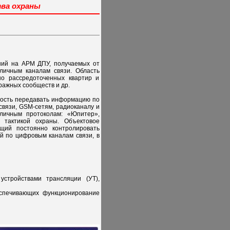
тва охраны
ний на АРМ ДПУ, получаемых от
зличным каналам связи. Область
о рассредоточенных квартир и
ражных сообществ и др.
жность передавать информацию по
связи, GSM-сетям, радиоканалу и
зличным протоколам: «Юпитер»,
 тактикой охраны. Объектовое
щий постоянно контролировать
й по цифровым каналам связи, в
стройствами трансляции (УТ),
спечивающих функционирование