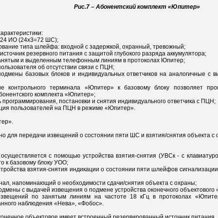
Рис.7 – Абонентский комплект «Юпитер»
характеристики:
 24 ИО (24x3=72 ШС);
ование типа шлейфа: входной с задержкой, охранный, тревожный;
 источник резервного питания с защитой глубокого разряда аккумулятора;
занятым и выделенным телефонным линиям в протоколах Юпитер;
пользователя об отсутствии связи с ПЦН;
 подмены базовых блоков и индивидуальных ответчиков на аналогичные с
ие контрольного терминала «Юпитер» к базовому блоку позволяет прои
бонентского комплекта «Юпитер»;
ь программирования, постановки и снятия индивидуального ответчика с ПЦН;
ция пользователей на ПЦН в режиме «Юпитер».
ер».
о для передачи извещений о состоянии пяти ШС и взятия/снятия объекта с 
 осуществляется с помощью устройства взятия-снятия (УВСк - с клавиатуро
о к базовому блоку УОО;
устройства взятия-снятия индикации о состоянии пяти шлейфов сигнализации
игнал, напоминающий о необходимости сдачи/снятия объекта с охраны;
подмены с выдачей извещения о подмене устройства оконечного объектовог
извещений по занятым линиям на частоте 18 кГц в протоколах «Юпите
нного наблюдения «Нева», «Фобос».
конечное объектовое имеет встроенный резервированный источник питания.