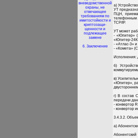
вневедомственной
а) Устройств
охраны, не
УТ предназна
отвечающее
ПЦН, приема
требованиям по
телефонным л
имитостойкости и
TCP/IP.
криптозащи-
щенности и
УТ может раб
подлежащее
- «Юпитер» 
замене
«Юпитер-24К»
- «Атлас-3» и
6. Заключение
- «Комета» (
Исполнения: д
б) Устройст
коммутируемы
в) Усилитель
«Юпитер», р
двустороннем
г) В состав
передачи дан
- конвертор 
- конвертор 
3.4.3.2. Объе
а) Абонентск
Абонентский