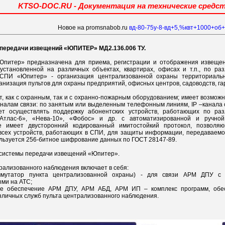
KTSO-DOC.RU - Документация на технические средс
Новое на promsnabob.ru
вд-80-75у-8-вд+5,%квт+1000+об+
 передачи извещений «ЮПИТЕР» МД2.136.006 ТУ.
«Юпитер» предназначена для приема, регистрации и отображения извеще
установленной на различных объектах, квартирах, офисах и т.п., по ра
СПИ «Юпитер» - организация централизованной охраны территориальн
ганизация пультов для охраны предприятий, офисных центров, садоводств, га
, как с охранным, так и с охранно-пожарным оборудованием; имеет возмо
налам связи: по занятым или выделенным телефонным линиям, IP –канала 
ляет осуществлять поддержку абонентских устройств, работающих по ра
«Атлас-6», «Нева-10», «Фобос» и др. с автоматизированной и ручной
е имеет двусторонний кодированный имитостойкий протокол, позволяю
всех устройств, работающих в СПИ, для защиты информации, передаваемо
льзуется 256-битное шифрование данных по ГОСТ 28147-89.
в системы передачи извещений «Юпитер».
трализованного наблюдения включает в себя:
мутатор пункта централизованной охраны) - для связи АРМ ДПУ с у
ми на АТС;
ое обеспечение АРМ ДПУ, АРМ АБД, АРМ ИП – комплекс программ, обе
зличных служб пульта централизованного наблюдения.