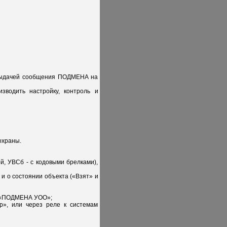
 выдачей сообщения ПОДМЕНА на
зводить настройку, контроль и
охраны.
й, УВСб - с кодовыми брелками),
 и о состоянии объекта («Взят» и
о «ПОДМЕНА УОО»;
р», или через реле к системам