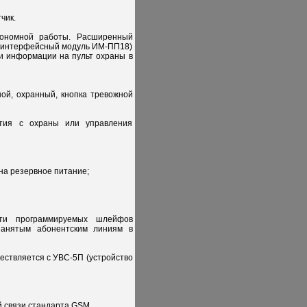
чик.
ономной работы. Расширенный
ен интерфейсный модуль ИМ-ПП18)
и информации на пульт охраны в
ой, охранный, кнопка тревожной
ятия с охраны или управления
на резервное питание;
яти программируемых шлейфов
занятым абонентским линиям в
ествляется с УВС-5П (устройство
й связи стандарта GSM.