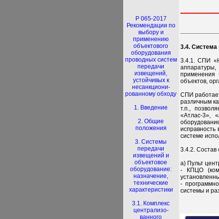
Р 065-2017
Рекомендации по
выбору и
применению
объектового
3.4. Система
оборудования
проводных систем
3.4.1. СПИ 
передачи
аппаратуры, 
извещений,
применения 
устойчивых к
объектов, ор
несанкциони-
рованному обходу
СПИ работает
различным ка
1. Введение
т.п., позво
«Атлас-3», 
2. Общие
оборудовани
положения
исправность 
системе испо
3. Системы
передачи
3.4.2. Соста
извещений и
объектовое
а) Пульт цен
оборудование:
- КПЦО (ком
назначение,
установленны
технические
- программн
характеристики
системы и ра
3.1. Комплекс
централизо-
ванного