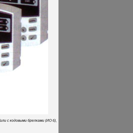
или с кодовыми брелками (ИО б),