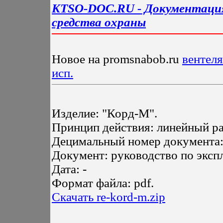
KTSO-DOC.RU - Документация
средства охраны
Новое на promsnabob.ru
вентеля
исп.
Изделие: "Корд-М".
Принцип действия: линейный р
Децимальный номер документа
Документ: руководство по эксп
Дата: -
Формат файла: pdf.
Скачать re-kord-m.zip